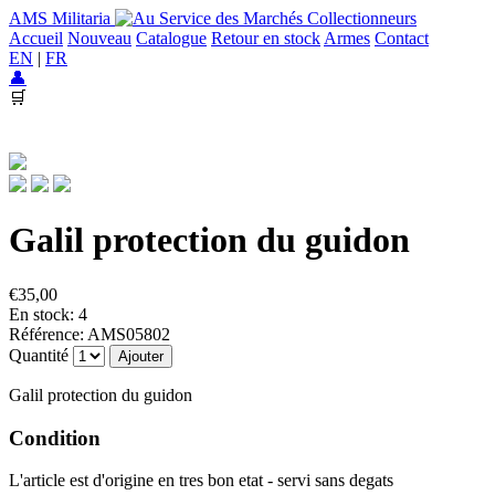
AMS Militaria
Accueil
Nouveau
Catalogue
Retour en stock
Armes
Contact
EN
|
FR
👤
🛒
Galil protection du guidon
€35,00
En stock: 4
Référence: AMS05802
Quantité
Ajouter
Galil protection du guidon
Condition
L'article est d'origine en tres bon etat - servi sans degats