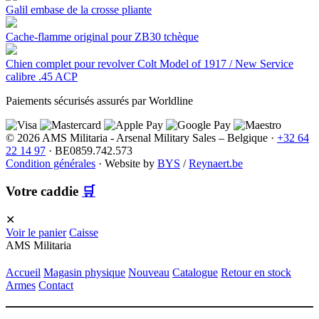
Galil embase de la crosse pliante
Cache-flamme original pour ZB30 tchèque
Chien complet pour revolver Colt Model of 1917 / New Service
calibre .45 ACP
Paiements sécurisés assurés par Worldline
© 2026 AMS Militaria - Arsenal Military Sales – Belgique ·
+32 64
22 14 97
· BE0859.742.573
Condition générales
·
Website by
BYS
/
Reynaert.be
Votre caddie
🛒
✕
Voir le panier
Caisse
AMS Militaria
Accueil
Magasin physique
Nouveau
Catalogue
Retour en stock
Armes
Contact