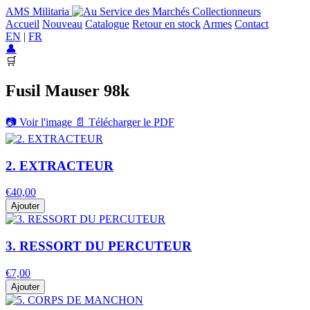
AMS Militaria
Accueil
Nouveau
Catalogue
Retour en stock
Armes
Contact
EN
|
FR
👤
🛒
Fusil Mauser 98k
📷
Voir l'image
📄
Télécharger le PDF
2. EXTRACTEUR
€40,00
Ajouter
3. RESSORT DU PERCUTEUR
€7,00
Ajouter