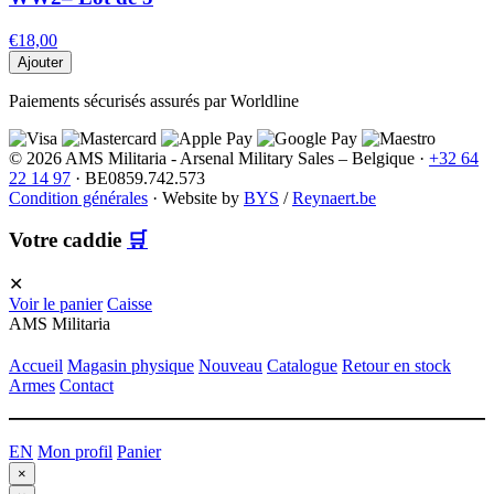
€18,00
Ajouter
Paiements sécurisés assurés par Worldline
© 2026 AMS Militaria - Arsenal Military Sales – Belgique ·
+32 64
22 14 97
· BE0859.742.573
Condition générales
·
Website by
BYS
/
Reynaert.be
Votre caddie
🛒
✕
Voir le panier
Caisse
AMS Militaria
Accueil
Magasin physique
Nouveau
Catalogue
Retour en stock
Armes
Contact
EN
Mon profil
Panier
×